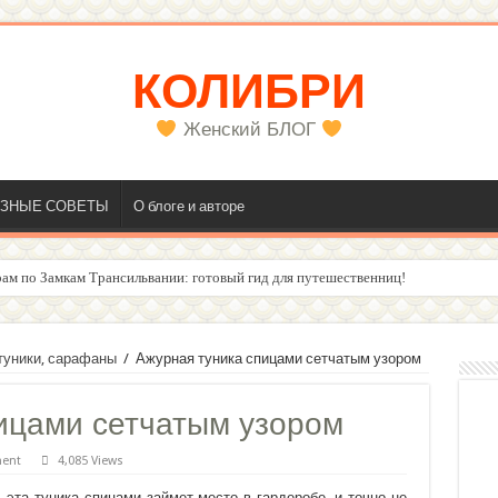
КОЛИБРИ
Женский БЛОГ
ЗНЫЕ СОВЕТЫ
О блоге и авторе
ам по Замкам Трансильвании: готовый гид для путешественниц!
олос
 туники, сарафаны
/
Ажурная туника спицами сетчатым узором
ицами сетчатым узором
ment
4,085 Views
эта туника спицами займет место в гардеробе, и точно не