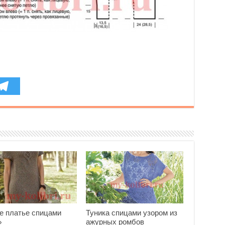
е платье спицами
Туника спицами узором из
»
ажурных ромбов