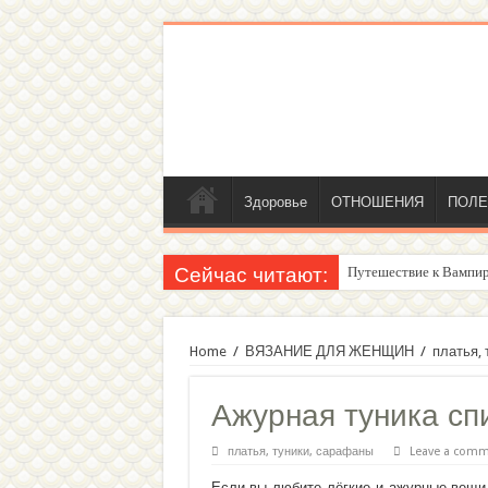
Здоровье
ОТНОШЕНИЯ
ПОЛЕ
Сейчас читают:
Путешествие к Вампир
Женский внутренний г
Home
/
ВЯЗАНИЕ ДЛЯ ЖЕНЩИН
/
платья,
Ажурная туника сп
платья, туники, сарафаны
Leave a com
Если вы любите лёгкие и ажурные вещи, 