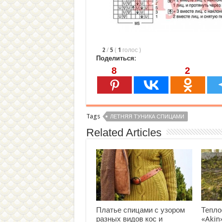
2
/
5
(
1
голос
)
Поделиться:
8
2
Tags
ЛЕТНЯЯ ТУНИКА СПИЦАМИ
Related Articles
Платье спицами с узором
Тепло
разных видов кос и
«Akin