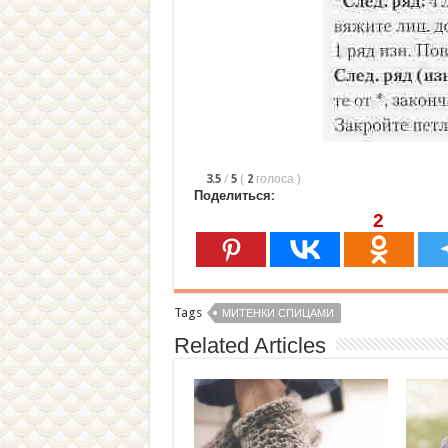
3.5
/
5
(
2
голоса
)
Поделиться:
2
Tags
МИТЕНКИ СПИЦАМИ
Related Articles