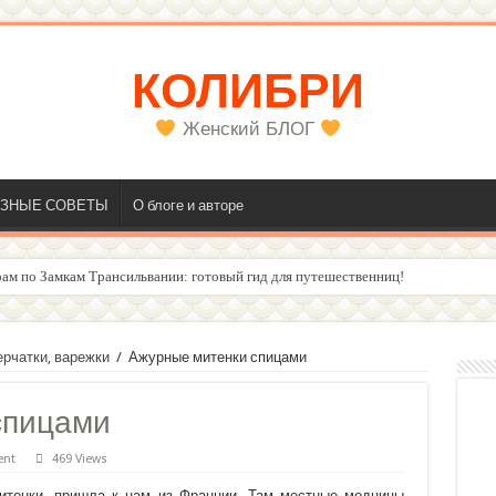
КОЛИБРИ
Женский БЛОГ
ЗНЫЕ СОВЕТЫ
О блоге и авторе
ам по Замкам Трансильвании: готовый гид для путешественниц!
олос
ерчатки, варежки
/
Ажурные митенки спицами
спицами
ent
469 Views
итенки, пришла к нам из Франции. Там местные модницы