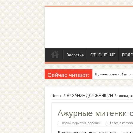
Здоровье
ОТНОШЕНИЯ
ПОЛЕ
Сейчас читают:
Путешествие к Вампир
Женский внутренний г
Home
/
ВЯЗАНИЕ ДЛЯ ЖЕНЩИН
/
носки, п
Ажурные митенки 
носки, перчатки, варежки
Leave a comm
В современном виде такая вещь, как м