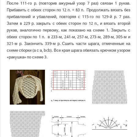
После 111-го р. (повторив ажурный узор 7 раз) связан 1 рукав.
Прибавить с обеих сторон по 12 п. = 83 п.
Продолжать вязать без
прибавлений и убавлений, повторяя с 115-го по 129-й р. 7 раз.
Затем в 229 р. закрыть с обеих сторон по 12 п., и вязать второй
рукав, аналогично первому, как показано на схеме 1. Закрыть с
обеих сторон по 1 п.
в 233-м, 241-м, 257-м, 273-м, 289-м, 305-м и
321-м р. Закончить 339-м р. Сшить части шрага, отмеченные на
схеме сборки (а с а,
b
c
b
).
Все края шрага обвязать крючком узором
«ракушка» по схеме 3.