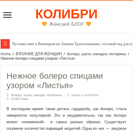
КОЛИБРИ
Женский БЛОГ
Путешествие к Вампирам по Замкам Трансильвании: готовый гид для п
Женский внутренний голос
Home
/
ВЯЗАНИЕ ДЛЯ ЖЕНЩИН
/
болеро, шали, накидки, пелерины
/
Нежное болеро спицами узором «Листья»
Нежное болеро спицами
узором «Листья»
болеро, шали, накидки, пелерины
Leave a comment
4,300 Views
В последнее время такая деталь гардероба, как болеро, стала
невероятно популярной. Это и неудивительно, так как болеро
может «изюминкой»
в самых разных образах. Существует
огромное количество вариаций моделей. Одна из них — ажурное