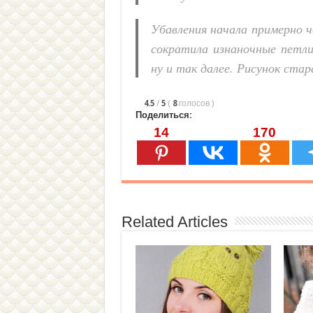
Убавления начала примерно че
сократила изнаночные петли 
ну и так далее. Рисунок ста
4.5
/
5
(
8
голосов
)
Поделиться:
14
170
Related Articles