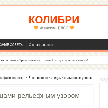
КОЛИБРИ
Женский БЛОГ
ЗНЫЕ СОВЕТЫ
О блоге и авторе
ам по Замкам Трансильвании: готовый гид для путешественниц!
олос
арфики, варежки
/
Вязание шапки спицами рельефным узором
ицами рельефным узором