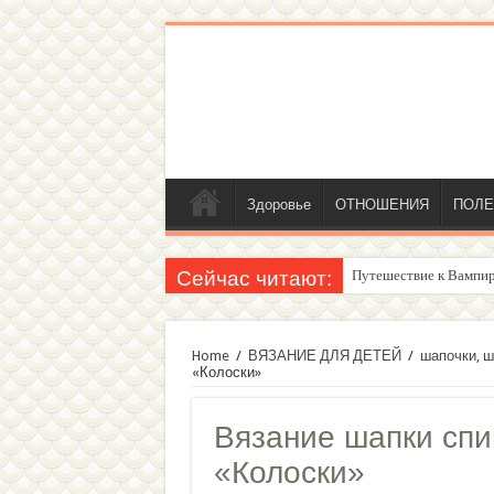
Здоровье
ОТНОШЕНИЯ
ПОЛЕ
Сейчас читают:
Путешествие к Вампир
Женский внутренний г
Home
/
ВЯЗАНИЕ ДЛЯ ДЕТЕЙ
/
шапочки, ш
«Колоски»
Вязание шапки сп
«Колоски»