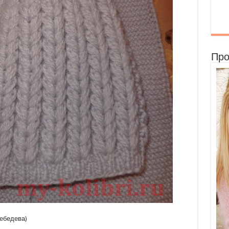
Про
ебедева)