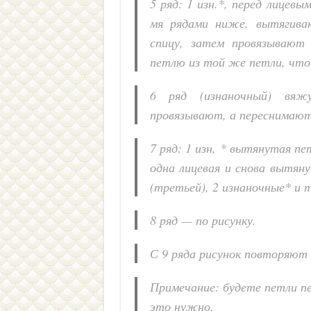
5 ряд: 1 изн.*, перед лицевы
мя рядами ниже, вытягива
спицу, затем провязывают
петлю из той же петли, что 
6 ряд (изнаночный) вяж
провязывают, а переснимают
7 ряд: 1 изн, * вытянутая пе
одна лицевая и снова вытян
(третьей), 2 изнаночные* и т
8 ряд — по рисунку.
С 9 ряда рисунок повторяют 
Примечание: будете петли пе
это нужно.