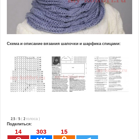
Схема и описание вязания шапочки и шарфика спицами:
2.5
/
5
(
2
голоса
)
Поделиться:
14
303
15