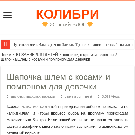
КОЛИБРИ
Женский БЛОГ
Путешествие к Вампирам по Замкам Трансильвании: готовый гид для п
Женский внутренний голос
Home
/
ВЯЗАНИЕ ДЛЯ ДЕТЕЙ
/
шапочки, шарфики, варежки
/
Шапочка шлем с косами и помпоном для девочки
Шапочка шлем с косами и
помпоном для девочки
шапочки, шарфики, варежки
Leave a comment
3,589 Views
Каждая мама мечтает чтобы при одевании ребенок не плакал и не
капризничал, и чтобы процесс сбора на прогулку происходил
максимально быстро. Если вашей малышке не нравится одевать
шапки и шарфики с многочисленными завязками, то шапочка шлем
отличный вариант!