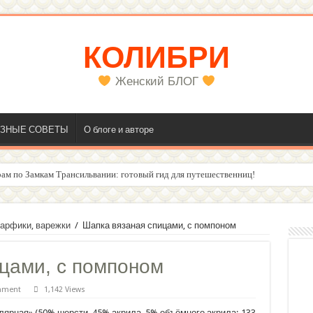
КОЛИБРИ
Женский БЛОГ
ЗНЫЕ СОВЕТЫ
О блоге и авторе
ам по Замкам Трансильвании: готовый гид для путешественниц!
арфики, варежки
/
Шапка вязаная спицами, с помпоном
цами, с помпоном
mment
1,142 Views
лярная» (50% шерсти, 45% акрила, 5% объёмного акрила; 133