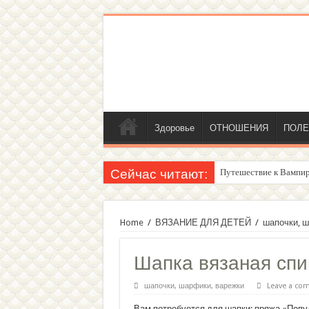
Здоровье
ОТНОШЕНИЯ
ПОЛЕ
Сейчас читают:
Путешествие к Вампир
Home
/
ВЯЗАНИЕ ДЛЯ ДЕТЕЙ
/
шапочки, ш
Шапка вязаная спи
шапочки, шарфики, варежки
Leave a co
Вам потребуется для шапки: пряжа «Попу