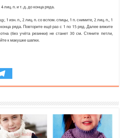
., 4 лиц. п. и т. д. до конца ряда.
у, 1 изн. п., 2 лиц. п. со вспом. спицы, 1 п. снимите, 2 лиц. п., 1
 до конца ряда. Повторите ещё раз с 1 по 15 ряд. Далее вяжите
отна (без учёта резинки) не станет 30 см. Стяните петли,
йте к макушке шапки.