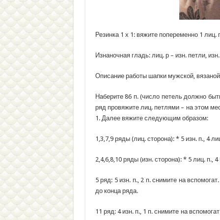
Резинка 1 х 1: вяжите попеременно 1 лиц. п.,
Изнаночная гладь: лиц. р – изн. петли, изн. 
Описание работы шапки мужской, вязаной
Наберите 86 п. (число петель должно быть 
ряд провяжите лиц. петлями – на этом мес
1. Далее вяжите следующим образом:
1,3,7,9 ряды (лиц. сторона): * 5 изн. п., 4 л
2,4,6,8,10 ряды (изн. сторона): * 5 лиц. п., 
5 ряд: 5 изн. п., 2 п. снимите на вспомогат. 
до конца ряда.
11 ряд: 4 изн. п., 1 п. снимите на вспомогат.