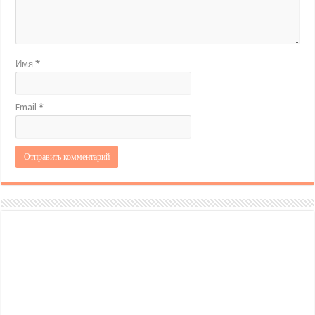
Имя
*
Email
*