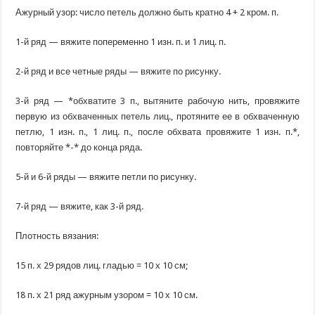
Ажурный узор: число петель должно быть кратно 4 + 2 кром. п.
1-й ряд — вяжите попеременно 1 изн. п. и 1 лиц. п.
2-й ряд и все четные ряды — вяжите по рисунку.
3-й ряд — *обхватите 3 п., вытяните рабочую нить, провяжите
первую из обхваченных петель лиц., протяните ее в обхваченную
петлю, 1 изн. п., 1 лиц. п., после обхвата провяжите 1 изн. п.*,
повторяйте *-* до конца ряда.
5-й и 6-й ряды — вяжите петли по рисунку.
7-й ряд — вяжите, как 3-й ряд.
Плотность вязания:
15 п. х 29 рядов лиц. гладью = 10 х 10 см;
18 п. х 21 ряд ажурным узором = 10 х 10 см.