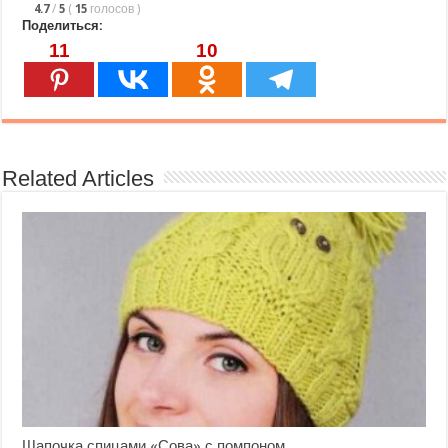
4.7
/
5
(
15
голосов
)
Поделиться:
11
10
Related Articles
Шапочка спицами «Сова» с помпоном