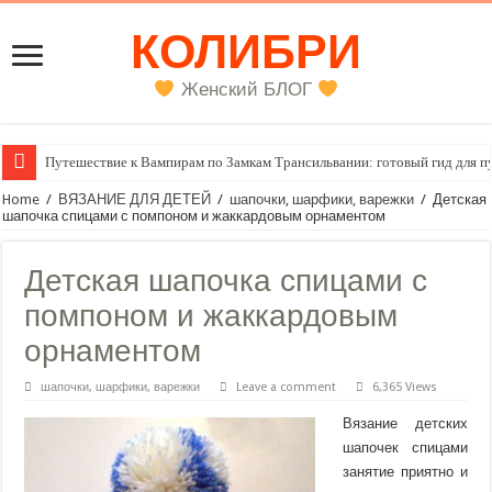
КОЛИБРИ
Женский БЛОГ
Путешествие к Вампирам по Замкам Трансильвании: готовый гид для п
Женский внутренний голос
Home
/
ВЯЗАНИЕ ДЛЯ ДЕТЕЙ
/
шапочки, шарфики, варежки
/
Детская
шапочка спицами с помпоном и жаккардовым орнаментом
Детская шапочка спицами с
помпоном и жаккардовым
орнаментом
шапочки, шарфики, варежки
Leave a comment
6,365 Views
Вязание детских
шапочек спицами
занятие приятно и