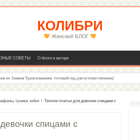
КОЛИБРИ
Женский БЛОГ
ЗНЫЕ СОВЕТЫ
О блоге и авторе
ам по Замкам Трансильвании: готовый гид для путешественниц!
олос
рафаны, туники, юбки
/
Теплое платье для девочки спицами с
 девочки спицами с