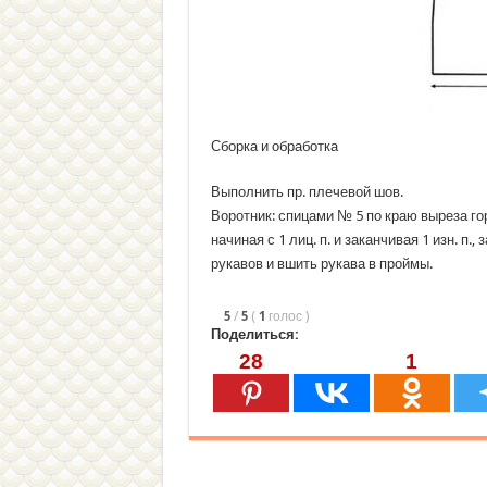
Сборка и обработка
Выполнить пр. плечевой шов.
Воротник: спицами № 5 по краю выреза горло
начиная с 1 лиц. п. и заканчивая 1 изн. п.
рукавов и вшить рукава в проймы.
5
/
5
(
1
голос
)
Поделиться:
28
1