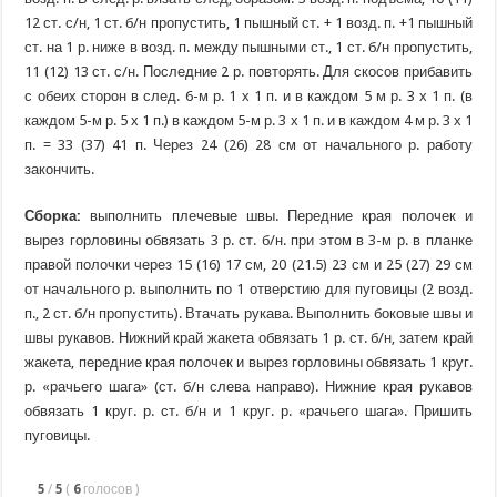
12 ст. с/н, 1 ст. б/н пропустить, 1 пышный ст. + 1 возд. п. +1 пышный
ст. на 1 р. ниже в возд. п. между пышными ст., 1 ст. б/н пропустить,
11 (12) 13 ст. с/н. Последние 2 р. повторять. Для скосов прибавить
с обеих сторон в след. 6-м р. 1 х 1 п. и в каждом 5 м р. 3 х 1 п. (в
каждом 5-м р. 5 х 1 п.) в каждом 5-м р. 3 х 1 п. и в каждом 4 м р. 3 х 1
п. = 33 (37) 41 п. Через 24 (26) 28 см от начального р. работу
закончить.
Сборка:
выполнить плечевые швы. Передние края полочек и
вырез горловины обвязать 3 р. ст. б/н. при этом в 3-м р. в планке
правой полочки через 15 (16) 17 см, 20 (21.5) 23 см и 25 (27) 29 см
от начального р. выполнить по 1 отверстию для пуговицы (2 возд.
п., 2 ст. б/н пропустить). Втачать рукава. Выполнить боковые швы и
швы рукавов. Нижний край жакета обвязать 1 р. ст. б/н, затем край
жакета, передние края полочек и вырез горловины обвязать 1 круг.
р. «рачьего шага» (ст. б/н слева направо). Нижние края рукавов
обвязать 1 круг. р. ст. б/н и 1 круг. р. «рачьего шага». Пришить
пуговицы.
5
/
5
(
6
голосов
)