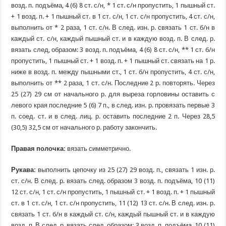
возд. п. подъёма, 4 (6) 8 ст. с/н, * 1 ст. с/н пропустить, 1 пышный ст.
+ 1 возд. п. + 1 пышный ст. в 1 ст. с/н, 1 ст. с/н пропустить, 4 ст. с/н,
выполнить от * 2 раза, 1 ст. с/н. В след. изн. р. связать 1 ст. б/н в
каждый ст. с/н, каждый пышный ст. и в каждую возд. п. В след. р.
вязать след, образом: 3 возд. п. подъёма, 4 (6) 8 ст. с/н, ** 1 ст. б/н
пропустить, 1 пышный ст. + 1 возд. п. + 1 пышный ст. связать на 1 р.
ниже в возд. п. между пышными ст., 1 ст. б/н пропустить, 4 ст. с/н,
выполнить от ** 2 раза, 1 ст. с/н. Последние 2 р. повторять. Через
25 (27) 29 см от начального р. для выреза горловины оставить с
левого края последние 5 (6) 7 п., в след. изн. р. провязать первые 3
п. соед. ст. и в след. лиц. р. оставить последние 2 п. Через 28,5
(30,5) 32,5 см от начального р. работу закончить.
Правая полочка:
вязать симметрично.
Рукава:
выполнить цепочку из 25 (27) 29 возд. п., связать 1 изн. р.
ст. с/н. В след. р. вязать след. образом 3 возд. п. подъёма, 10 (11)
12 ст. с/н, 1 ст. с/н пропустить, 1 пышный ст. + 1 возд. п. + 1 пышный
ст. в 1 ст. с/н, 1 ст. с/н пропустить, 11 (12) 13 ст. с/н. В след. изн. р.
связать 1 ст. б/н в каждый ст. с/н, каждый пышный ст. и в каждую
возд. п. В след. р. вязать след, образом: 3 возд. п. подъёма, 10 (11)