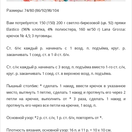
Размеры: 74/80 (86/92)98/104
Вам потребуется: 150 (150) 200 г светло-бирюзовой (цв. 92) пряжи
Elastico (96% хлопка, 4% полиэстера, 160 м/50 г) Lana Grossa:
крючок № 4,5; 3 пуговицы.
Ст. б/н: каждый р. начинать с 1 возд. п. подъёма, круг. р.
заканчивать 1 соед. ст. в 1-й ст. б/н.
Ст. с/н: каждый р. начинать с 3 возд. п. подъёма вместо 1-го ст. с/н,
круг. р. заканчивать 1 соед. ст. в верхнюю возд. п. подъёма.
Пышный столбик: * сделать 1 накид, ввести крючок в указанное
место, вытянуть 1 петлю, сделать 1 накид и протянуть его через 2
петли на крючке, выполнить от * 3 раза, сделать 1 накид и
протянуть его через все петли на крючке, 1 возд. п.
Основной узор: *2 р. ст. с/н, 1 р. ст. б/н, повторять от *.
Плотность вязания, основной узор: 16 п. и 11 р. = 10 x 10 см.