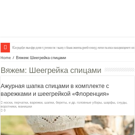
Колыбельная для тревоги: как объяснить ребенку, что папа защищает с
Home
/
Вяжем: Шеегрейка спицами
Вяжем:
Шеегрейка спицами
Ажурная шапка спицами в комплекте с
варежками и шеегрейкой «Флоренция»
носки, перчатки, варежки
,
шапки, береты, и др. головные уборы
,
шарфы, снуды,
воротники, манишки
0