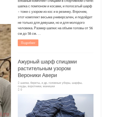
Вязаный комплект спицами в спортивном стиле:
шапка с помпоном и косами, и полосатый шарф
– тоже с узором из кос и в резинку. Впрочем,
этот комплект весьма универсален, и подойдет
не только для девушки, но и для молодого
человека. Размер шапки: на объем головы от 56
см до 58 см. …
Подробнее
Ажурный шарф спицами
растительным узором
Вероники Авери
шапки, береты, и др. головные уборы
,
шарфы,
снуды, воротники, манишки
0