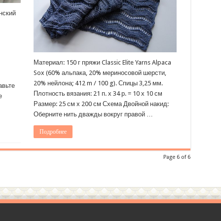
нский
Материал: 150 г пряжи Classic Elite Yarns Alpaca
Sox (60% альпака, 20% мериносовой шерсти,
20% нейлона; 412 m / 100 g). Спицы 3,25 мм.
авьте
Плотность вязания: 21 п. х 34 р. = 10 х 10 см
е
Размер: 25 см х 200 см Схема Двойной накид:
Оберните нить дважды вокруг правой …
Подробнее
Page 6 of 6