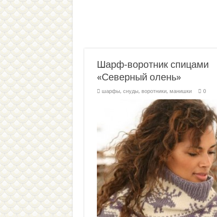
Шарф-воротник спицами
«Северный олень»
шарфы, снуды, воротники, манишки
0