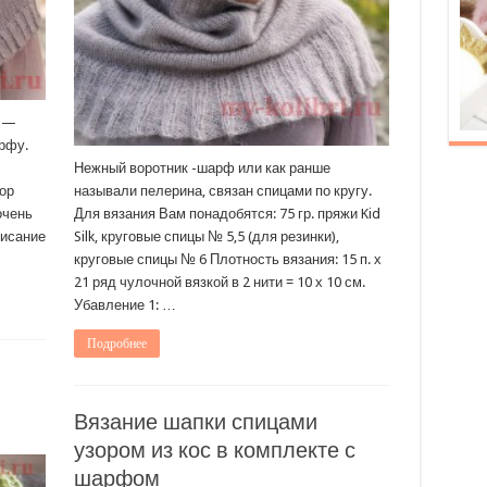
и —
рфу.
Нежный воротник -шарф или как ранше
ор
называли пелерина, связан спицами по кругу.
очень
Для вязания Вам понадобятся: 75 гр. пряжи Kid
писание
Silk, круговые спицы № 5,5 (для резинки),
круговые спицы № 6 Плотность вязания: 15 п. х
21 ряд чулочной вязкой в 2 нити = 10 х 10 см.
Убавление 1: …
Подробнее
Вязание шапки спицами
узором из кос в комплекте с
шарфом