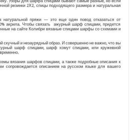
веку. Узоры для шарфа спицами бывают самые разные, но если
ычной резинки 2Х2, спицы подходящего размера и натуральная
з натуральной пряжи — это еще один повод отказаться от
100% акрила. Чтобы связать ажурный шарф спицами, придется
ленные на сайте Колибри вязаные спицами шарфы со схемами и
 скучный и незаурядный образ. И совершенно не важно, что вы
журный шарф спицами, шарф хомут спицами, или кружевной
овременно.
хемы вязания шарфов спицами, а также подробные описания к
и сопровождается описанием на русском языке для вашего