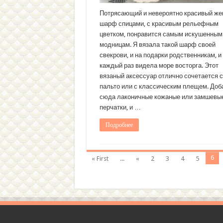
Потрясающий и невероятно красивый же
шарф спицами, с красивым рельефным
цветком, понравится самым искушенным
модницам. Я вязала такой шарф своей
свекрови, и на подарки родственникам, и
каждый раз видела море восторга. Этот
вязаный аксессуар отлично сочетается с
пальто или с классическим плещем. Доб
сюда лаконичные кожаные или замшевы
перчатки, и …
Подробнее
6
« First
...
«
2
3
4
5