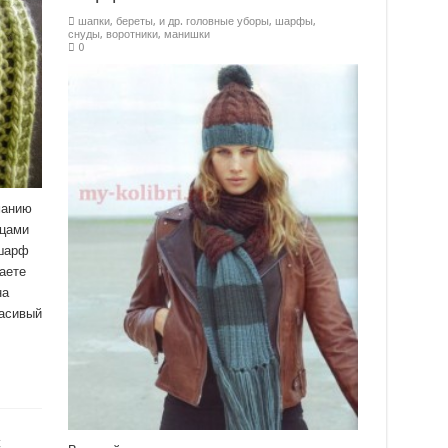
шапки, береты, и др. головные уборы
,
шарфы,
снуды, воротники, манишки
0
манию
ицами
 шарф
аете
на
расивый
с