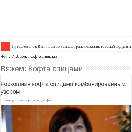
Путешествие к Вампирам по Замкам Трансильвании: готовый гид для п
Женский внутренний голос
Home
/
Вяжем: Кофта спицами
Вяжем:
Кофта спицами
Роскошная кофта спицами комбинированным
узором
свитера, пуловеры, топы, кофты
0