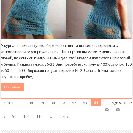
Ажурная пляжная туника бирюзового цвета выполнена крючком с
использованием узора «ананас». Цвет пряжи вы можете использовать
любой, но самыми выигрышными для этой модели являются бирюзовый
и белый. Размер туники: 36/38 Вам потребуется: пряжа (100% хлопок, 150
м/50 г) — 400 г бирюзового цвета, крючок № 2. Совет: Внимательно
изучите выкройку, …
Подробнее
84
« First
...
60
70
80
«
82
83
Page 84 of 115
85
86
»
90
100
110
...
Last »