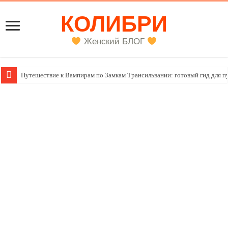
КОЛИБРИ
Женский БЛОГ
Путешествие к Вампирам по Замкам Трансильвании: готовый гид для п