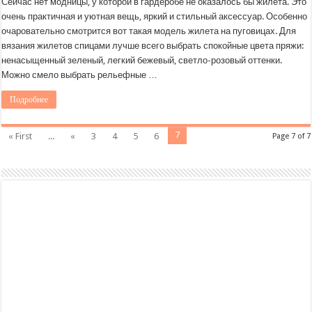
Сейчас нет модницы, у которой в гардеробе не оказалось бы жилета. Это
очень практичная и уютная вещь, яркий и стильный аксессуар. Особенно
очаровательно смотрится вот такая модель жилета на пуговицах. Для
вязания жилетов спицами лучше всего выбрать спокойные цвета пряжи:
ненасыщенный зеленый, легкий бежевый, светло-розовый оттенки.
Можно смело выбрать рельефные …
Подробнее
7
« First
...
«
3
4
5
6
Page 7 of 7