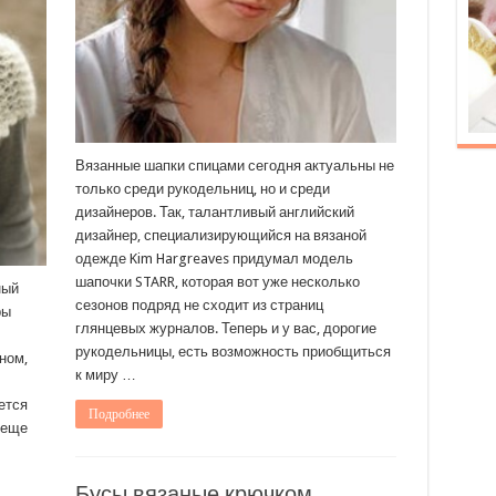
Вязанные шапки спицами сегодня актуальны не
только среди рукодельниц, но и среди
дизайнеров. Так, талантливый английский
дизайнер, специализирующийся на вязаной
одежде Kim Hargreaves придумал модель
шапочки STARR, которая вот уже несколько
ный
сезонов подряд не сходит из страниц
ры
глянцевых журналов. Теперь и у вас, дорогие
рукодельницы, есть возможность приобщиться
аном,
к миру …
ется
Подробнее
 еще
Бусы вязаные крючком