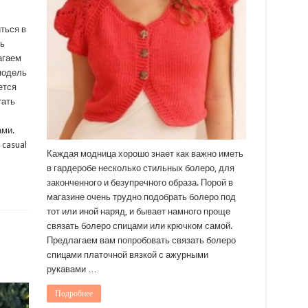
ться в
ь
агаем
модель
ется
тать
ами.
casual
Каждая модница хорошо знает как важно иметь
в гардеробе несколько стильных болеро, для
законченного и безупречного образа. Порой в
магазине очень трудно подобрать болеро под
тот или иной наряд, и бывает намного проще
связать болеро спицами или крючком самой.
Предлагаем вам попробовать связать болеро
спицами платочной вязкой с ажурными
рукавами …
Подробнее