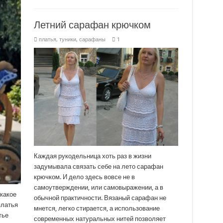
Летний сарафан крючком
платья, туники, сарафаны
1
Каждая рукодельница хоть раз в жизни
задумывала связать себе на лето сарафан
крючком. И дело здесь вовсе не в
самоутверждении, или самовыражении, а в
 какое
обычной практичности. Вязаный сарафан не
платья
мнется, легко стирается, а использование
тье
современных натуральных нитей позволяет