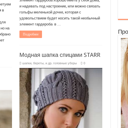
элемент гардероба хорошо иметь у себя дома,
ветуем
и надевать под настроение, или можно связать
м в
гольфы меленькой дочке, которая с
удовольствием будет носить такой необычный
для
элемент гардероба в …
но на
Про
обрано
Подробнее
вет
Модная шапка спицами STARR
шапки, береты, и др. головные уборы
0