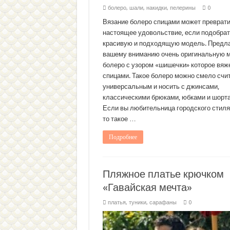
болеро, шали, накидки, пелерины
0
Вязание болеро спицами может преврати
настоящее удовольствие, если подобрат
красивую и подходящую модель. Предл
вашему вниманию очень оригинальную 
болеро с узором «шишечки» которое вяж
спицами. Такое болеро можно смело счи
универсальным и носить с джинсами,
классическими брюками, юбками и шорт
Если вы любительница городского стиля 
то такое …
Подробнее
Пляжное платье крючком
«Гавайская мечта»
платья, туники, сарафаны
0