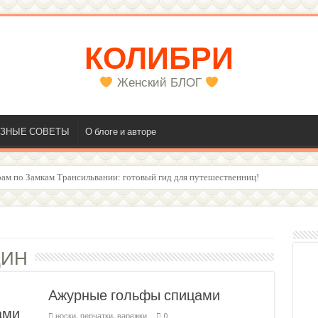
КОЛИБРИ
Женский БЛОГ
ЗНЫЕ СОВЕТЫ
О блоге и авторе
олос
ЩИН
Ажурные гольфы спицами
ами
носки, перчатки, варежки
0