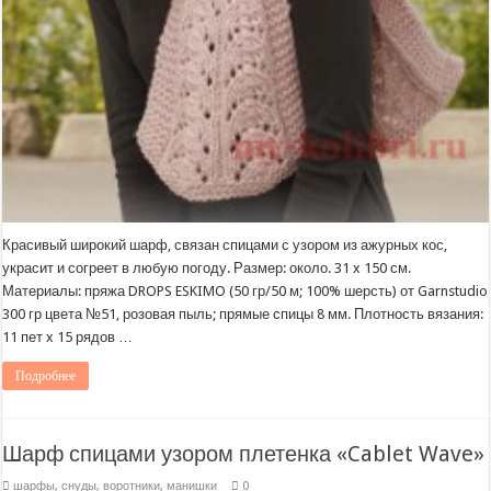
Красивый широкий шарф, связан спицами с узором из ажурных кос,
украсит и согреет в любую погоду. Размер: около. 31 x 150 см.
Материалы: пряжа DROPS ESKIMO (50 гр/50 м; 100% шерсть) от Garnstudio
300 гр цвета №51, розовая пыль; прямые спицы 8 мм. Плотность вязания:
11 пет x 15 рядов …
Подробнее
Шарф спицами узором плетенка «Cablet Wave»
шарфы, снуды, воротники, манишки
0