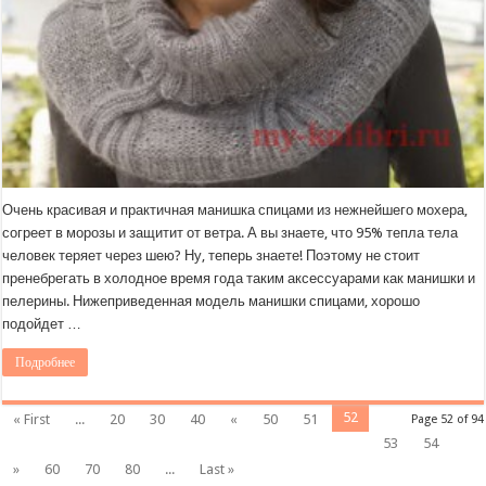
Очень красивая и практичная манишка спицами из нежнейшего мохера,
согреет в морозы и защитит от ветра. А вы знаете, что 95% тепла тела
человек теряет через шею? Ну, теперь знаете! Поэтому не стоит
пренебрегать в холодное время года таким аксессуарами как манишки и
пелерины. Нижеприведенная модель манишки спицами, хорошо
подойдет …
Подробнее
52
« First
...
20
30
40
«
50
51
Page 52 of 94
53
54
»
60
70
80
...
Last »