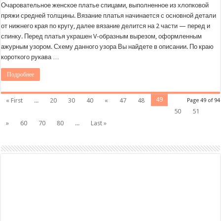
Очаровательное женское платье спицами, выполненное из хлопковой
пряжи средней толщины. Вязание платья начинается с основной детали
от нижнего края по кругу, далее вязание делится на 2 части — перед и
спинку. Перед платья украшен V-образным вырезом, оформленным
ажурным узором. Схему данного узора Вы найдете в описании. По краю
короткого рукава …
Подробнее
49
« First
...
20
30
40
«
47
48
Page 49 of 94
50
51
»
60
70
80
...
Last »