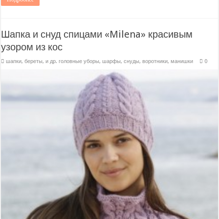
Шапка и снуд спицами «Milena» красивым
узором из кос
шапки, береты, и др. головные уборы
,
шарфы, снуды, воротники, манишки
0