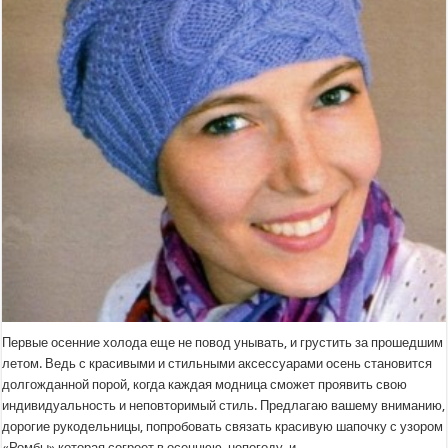
Первые осенние холода еще не повод унывать, и грустить за прошедшим
летом. Ведь с красивыми и стильными аксессуарами осень становится
долгожданной порой, когда каждая модница сможет проявить свою
индивидуальность и неповторимый стиль. Предлагаю вашему вниманию,
дорогие рукодельницы, попробовать связать красивую шапочку с узором
«Ромбы» которая согреет в осеннюю непогоду, и …